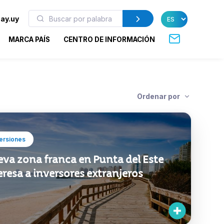
ay.uy
MARCA PAÍS
CENTRO DE INFORMACIÓN
Ordenar por
ersiones
va zona franca en Punta del Este
eresa a inversores extranjeros