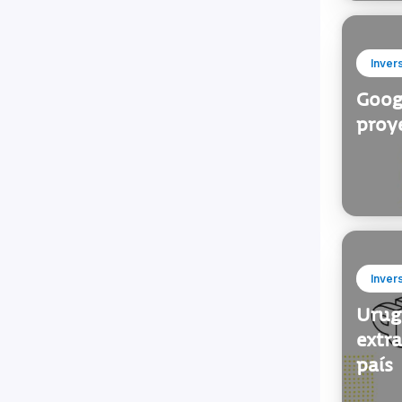
Inver
Googl
proy
Inver
Urug
extra
país