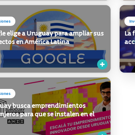
siones
Inv
e elige a Uruguay para ampliar sus
La 
ectos en América Latina
acc
siones
uay busca emprendimientos
njeros para que se instalen en el