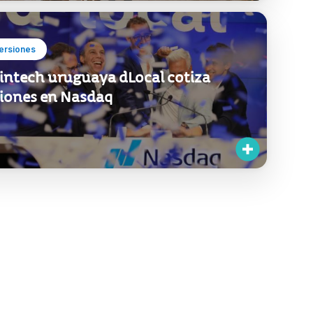
ersiones
fintech uruguaya dLocal cotiza
iones en Nasdaq