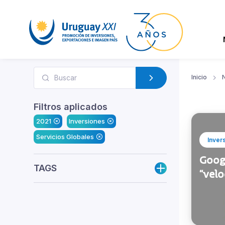
Inicio
N
Filtros aplicados
2021
Inversiones
Servicios Globales
Inver
Goog
TAGS
“velo