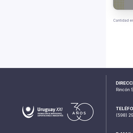
Cantidad e
DIRECC
Rincón 
TELÉF
(598) 2