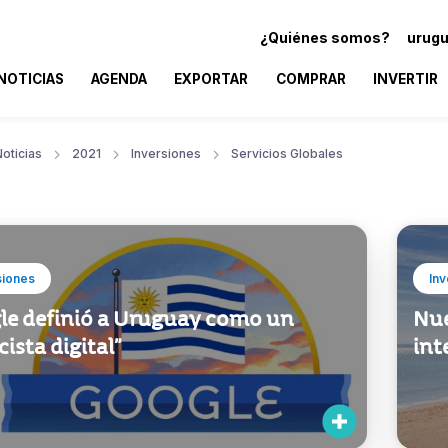
¿Quiénes somos?
urugu
NOTICIAS
AGENDA
EXPORTAR
COMPRAR
INVERTIR
oticias
2021
Inversiones
Servicios Globales
siones
Inv
le definió a Uruguay como un
Nue
cista digital”
int