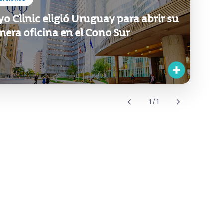
o Clinic eligió Uruguay para abrir su
mera oficina en el Cono Sur
1 / 1