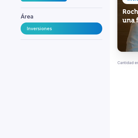
Roch
Área
una f
Inversiones
Cantidad e