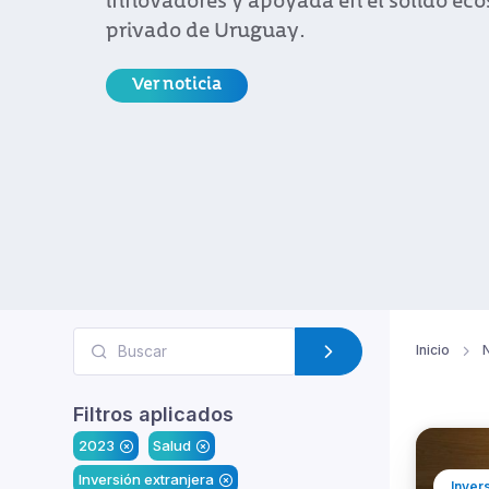
innovadores y apoyada en el sólido eco
privado de Uruguay.
Ver noticia
Inicio
N
Filtros aplicados
2023
Salud
Inversión extranjera
Inver