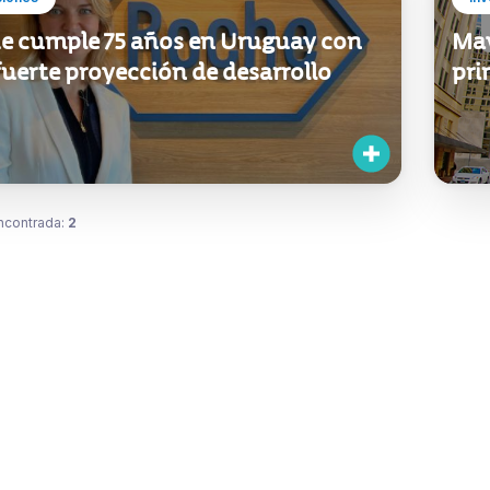
e cumple 75 años en Uruguay con
May
uerte proyección de desarrollo
pri
ncontrada:
2