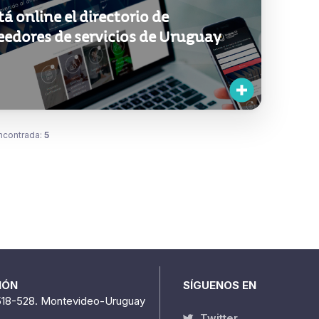
tá online el directorio de
eedores de servicios de Uruguay
ncontrada:
5
IÓN
SÍGUENOS EN
518-528. Montevideo-Uruguay
Twitter