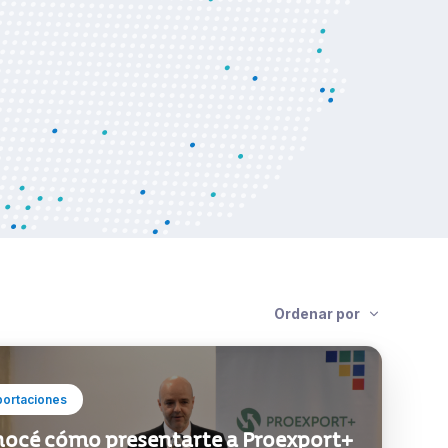
Ordenar por
portaciones
océ cómo presentarte a Proexport+