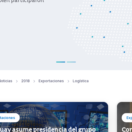
bién participaron
oticias
2018
Exportaciones
Logística
taciones
Ex
uay asume presidencia del grupo
Con