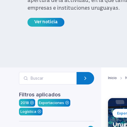
apertura de la actividad, en la que tam
empresas e instituciones uruguayas.
Ver noticia
Inicio
N
Filtros aplicados
2018
Exportaciones
Logística
Expor
Urug