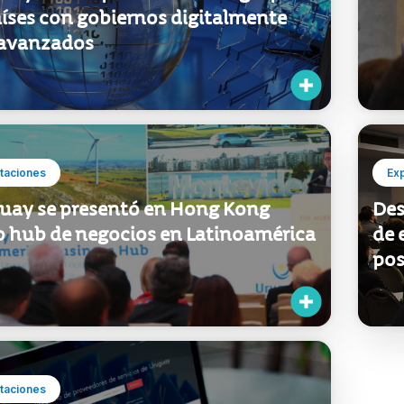
aíses con gobiernos digitalmente
avanzados
taciones
Ex
uay se presentó en Hong Kong
Des
 hub de negocios en Latinoamérica
de 
pos
taciones