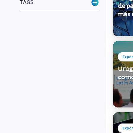
TAGS
de p
más 
Expor
Urug
como
Expor