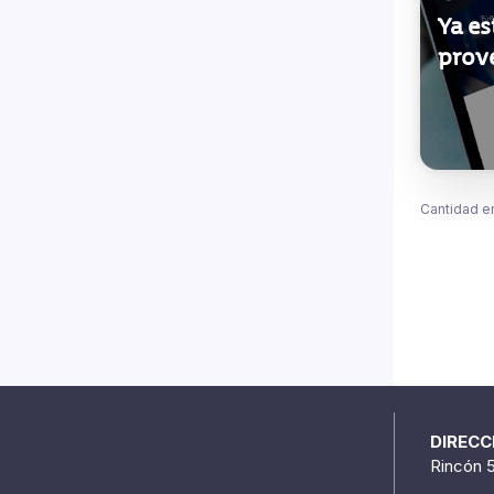
Ya es
prov
Cantidad e
DIRECC
Rincón 