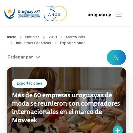
uruguay.uy
Inicio
Noticias
2018
Marca País
Industrias Creativas
Exportaciones
Ordenar por
Exportaciones
Más de 60 empresas uruguayas de
moda se reunieron con compradores
internacionales en el marco de
Moweek