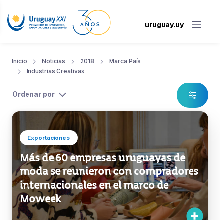
uruguay.uy
Inicio
Noticias
2018
Marca País
Industrias Creativas
Ordenar por
Exportaciones
Más de 60 empresas uruguayas de
moda se reunieron con compradores
internacionales en el marco de
Moweek