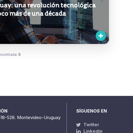
uay: una revolución tecnológica
oco más de una década
ncontrada:
5
IÓN
SÍGUENOS EN
518-528. Montevideo-Uruguay
Twitter
Linkedin