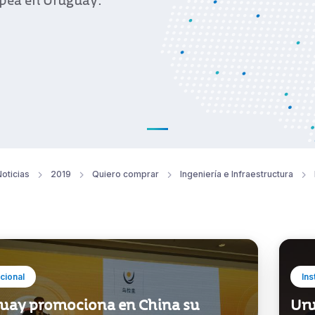
ropea en Uruguay.
oticias
2019
Quiero comprar
Ingeniería e Infraestructura
ucional
Ins
uay promociona en China su
Uru