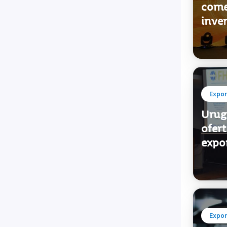
comer
inver
Expor
Urug
ofert
expo
Expor