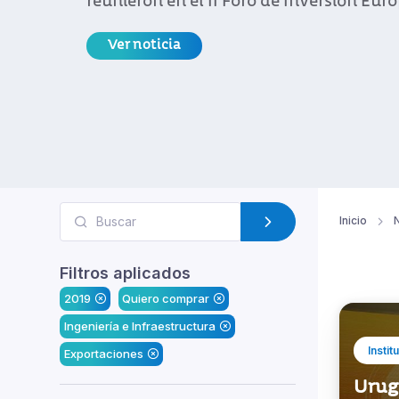
reunieron en el II Foro de Inversión Eu
Ver noticia
Inicio
N
Filtros aplicados
2019
Quiero comprar
Ingeniería e Infraestructura
Instit
Exportaciones
Urug