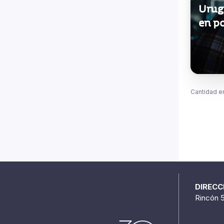
Urug
en p
Cantidad e
DIRECC
Rincón 