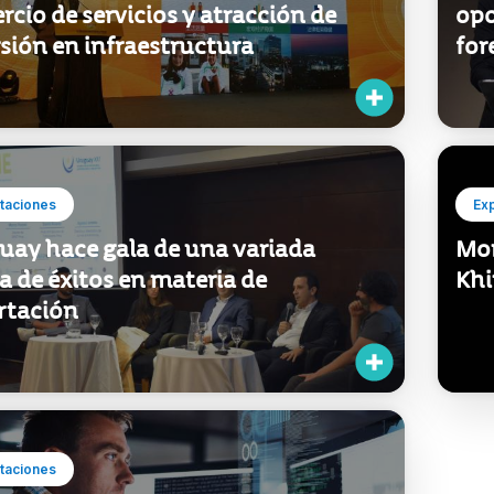
cio de servicios y atracción de
opo
sión en infraestructura
for
taciones
Ex
uay hace gala de una variada
Mon
a de éxitos en materia de
Kh
rtación
taciones