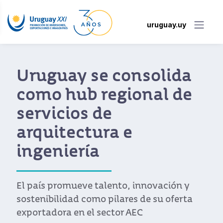
uruguay.uy
Museo MACA de
Uruguay, un
monumento a la
arquitectura en
madera
La singular construcción que se inauguró
en Punta del Este reafirma a Uruguay
como referente de construcción en madera