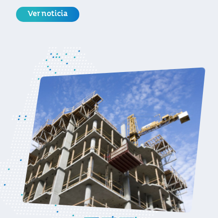
Inicio
Noticias
Ingeniería e Infraestructura
Exportaciones
Ordenar por
Exportaciones
Uruguay reforzó su estrategia de
internacionalización en la principal