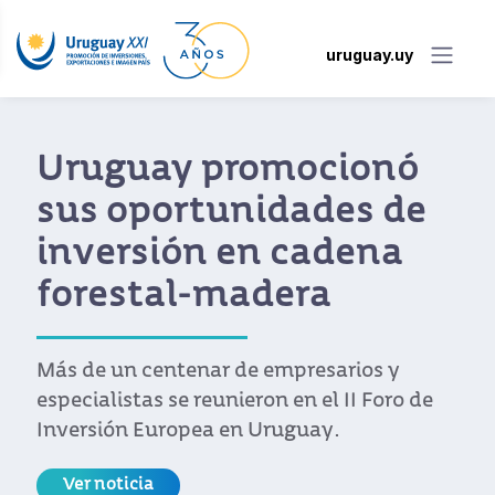
uruguay.uy
y promocionó
Volvió 
rtunidades de
renovad
ón en cadena
apoyo p
l-madera
interna
de las 
tenar de empresarios y
e reunieron en el II Foro de
El programa pa
opea en Uruguay.
empresas expo
exportador ot