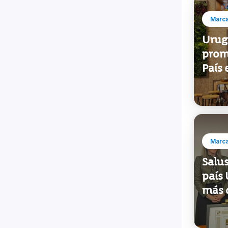
Marca
Urug
prom
País 
Marca
Salus
país 
más d