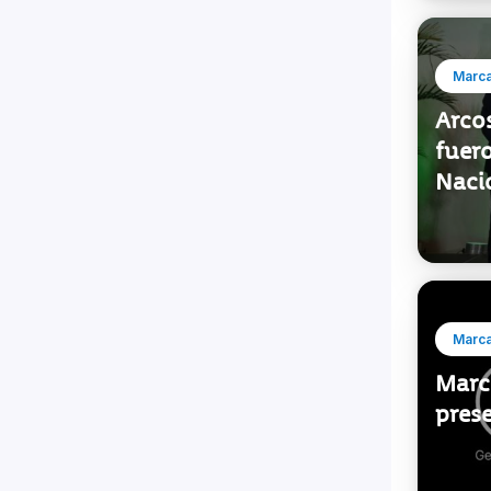
Marca
Arco
fuer
Naci
Marca
Marc
pres