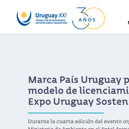
Montevideo, la mejor
para vivir
Estudio de la consultora Mercer, que in
como estabilidad política, sanidad, ed
infraestructura y sostenibilidad, ubicó a