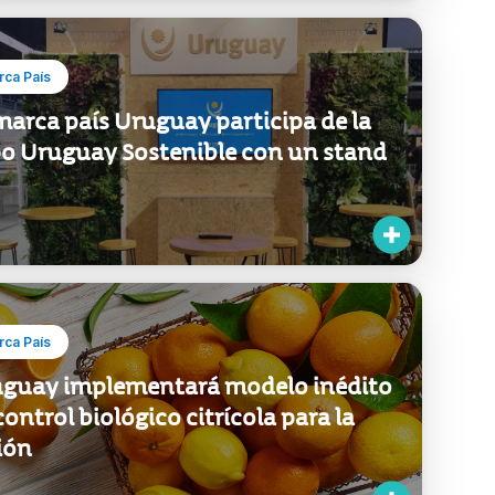
ca País
marca país Uruguay participa de la
o Uruguay Sostenible con un stand
ca País
guay implementará modelo inédito
control biológico citrícola para la
ión