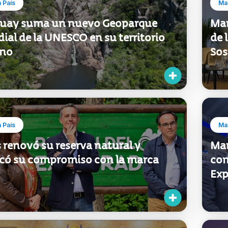
uay suma un nuevo Geoparque
Mar
al de la UNESCO en su territorio
de 
ano
Sos
 País
Mar
 renovó su reserva natural y
Mar
ficó su compromiso con la marca
com
Exp