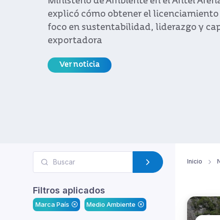
uruguaya como la mejor de América La
Ver noticia
Inicio
N
Filtros aplicados
Marca País
Medio Ambiente
Marca