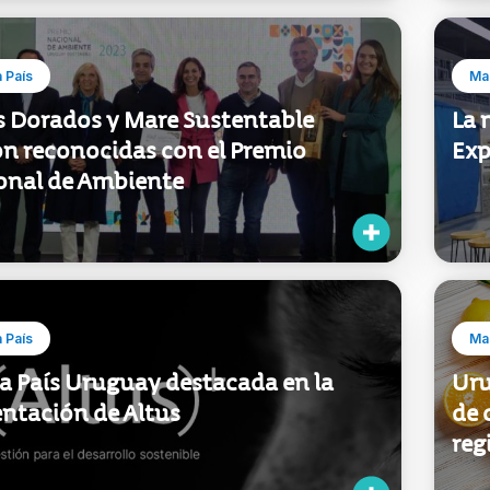
 País
Mar
s Dorados y Mare Sustentable
La 
on reconocidas con el Premio
Exp
onal de Ambiente
 País
Mar
a País Uruguay destacada en la
Uru
entación de Altus
de 
reg