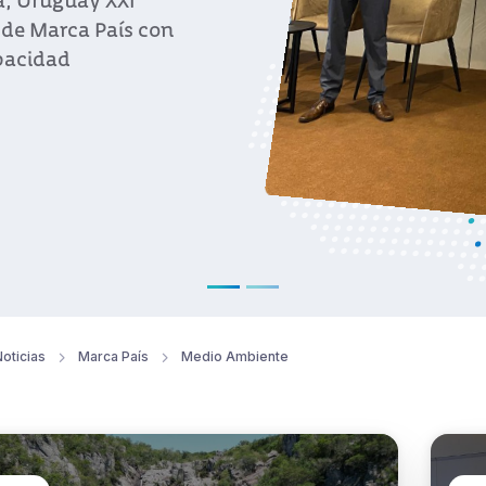
tina.
oticias
Marca País
Medio Ambiente
 País
Mar