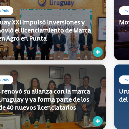
 País
Inv
uay XXI impulsó inversiones y
Mon
ovió el licenciamiento de Marca
en Agro en Punta
 País
Inv
 renovó su alianza con la marca
Uru
Uruguay y ya forma parte de los
del
e 40 nuevos licenciatarios