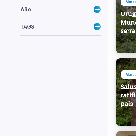
Año
Urug
Mundi
TAGS
serr
Marca
Salus
rati
país