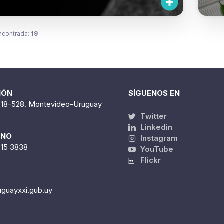
ncontrada:
19
IÓN
SÍGUENOS EN
518-528. Montevideo-Uruguay
Twitter
Linkedin
ONO
Instagram
915 3838
YouTube
Flickr
uguayxxi.gub.uy