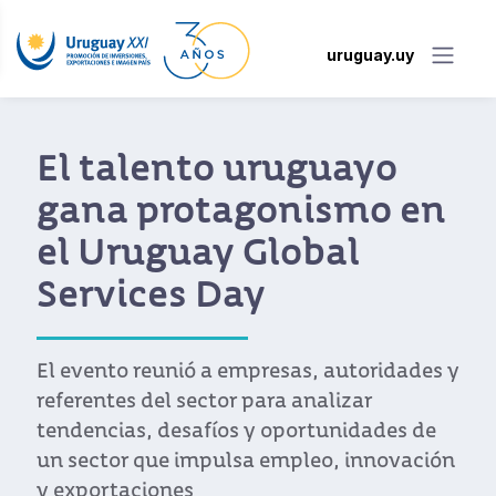
uruguay.uy
Informe anual de
comercio exterior de
Uruguay en 2023
Uruguay intensificó su apertura
económica y consolidó a Asia como un
socio clave. Hay buenos pronósticos para
2024
Ver noticia