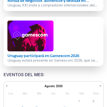
Ronda de Negocios: alimentos y bebidas en...
Uruguay XXI invita a compradores internacionales del...
Uruguay participará en Gamescom 2026
Uruguay estará presente en Gamescom 2026, que se...
EVENTOS DEL MES:
Agosto
2026
Lun
Mar
Mié
Jue
Vie
Sáb
Dom
1
2