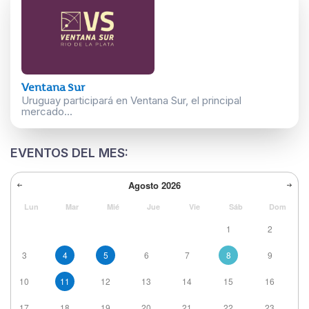
Ventana Sur
Uruguay participará en Ventana Sur, el principal
mercado...
EVENTOS DEL MES:
Agosto
2026
Lun
Mar
Mié
Jue
Vie
Sáb
Dom
1
2
3
4
5
6
7
8
9
10
11
12
13
14
15
16
17
18
19
20
21
22
23