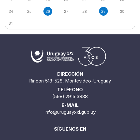
24
25
26
27
28
29
30
31
DIRECCIÓN
Rincón 518-528. Montevideo-Uruguay
TELÉFONO
(598) 2915 3838
E-MAIL
info@uruguayxxi.gub.uy
SÍGUENOS EN