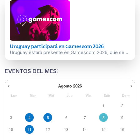
Uruguay participará en Gamescom 2026
Uruguay estará presente en Gamescom 2026, que se...
EVENTOS DEL MES:
Agosto
2026
Lun
Mar
Mié
Jue
Vie
Sáb
Dom
1
2
3
4
5
6
7
8
9
10
11
12
13
14
15
16