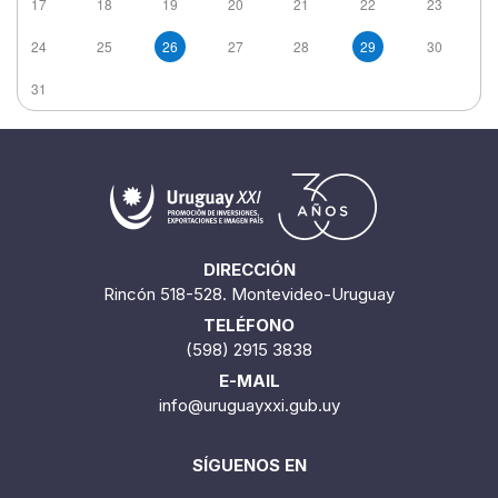
17
18
19
20
21
22
23
24
25
26
27
28
29
30
31
DIRECCIÓN
Rincón 518-528. Montevideo-Uruguay
TELÉFONO
(598) 2915 3838
E-MAIL
info@uruguayxxi.gub.uy
SÍGUENOS EN