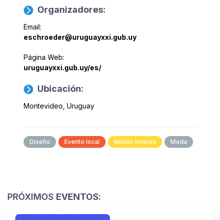
Organizadores:
Email:
eschroeder@uruguayxxi.gub.uy
Página Web:
uruguayxxi.gub.uy/es/
Ubicación:
Montevideo, Uruguay
Diseño
Evento local
Misión inversa
Moda
PRÓXIMOS
EVENTOS
: