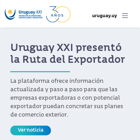
uruguay.uy
I presentó
Uruguay in
 Exportador
pabellón e
Dubai
 información
paso para que las
Con una apertura que
s o con potencial
del ministro de Indus
ncretar sus planes
del embajador de Ur
Árabes Unidos, Álvaro 
comenzó sus activida
universal.