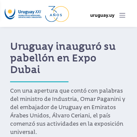
uruguay.uy
ó su
Las empresas de
o
Uruguay podrán
vender sus prod
en Amazon
on palabras
r Paganini y
El gigante estadounidense del
Emiratos
electrónico incluyó esta sema
el país
Uruguay como país elegible pa
 exposición
productos a través de su plat