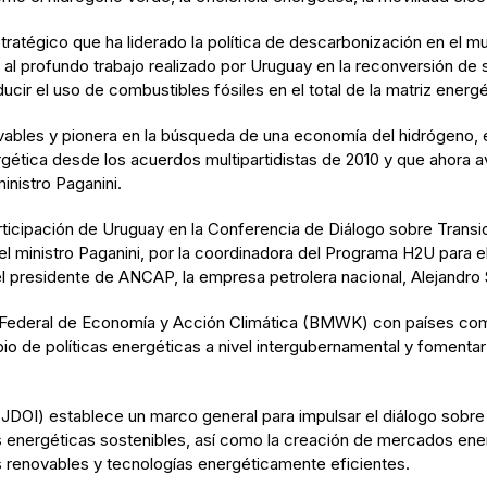
stratégico que ha liderado la política de descarbonización en e
s al profundo trabajo realizado por Uruguay en la reconversión de 
cir el uso de combustibles fósiles en el total de la matriz energé
vables y pionera en la búsqueda de una economía del hidrógeno, 
rgética desde los acuerdos multipartidistas de 2010 y que ahora a
inistro Paganini.
rticipación de Uruguay en la Conferencia de Diálogo sobre Transic
 ministro Paganini, por la coordinadora del Programa H2U para el
el presidente de ANCAP, la empresa petrolera nacional, Alejandro S
o Federal de Economía y Acción Climática (BMWK) con países com
mbio de políticas energéticas a nivel intergubernamental y fomentar 
(JDOI) establece un marco general para impulsar el diálogo sobre 
ras energéticas sostenibles, así como la creación de mercados ene
 renovables y tecnologías energéticamente eficientes.