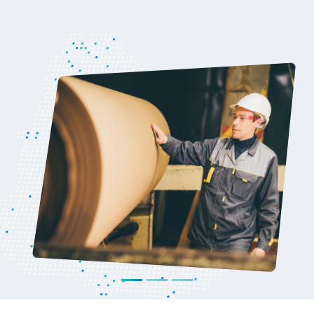
por el ministro Enzo Benech y el director
ejecutivo de Uruguay XXI, Antonio
Carámbula.
Ver noticia
Inicio
Noticias
Institucional
Agronegocios
Exportaciones
Ordenar por