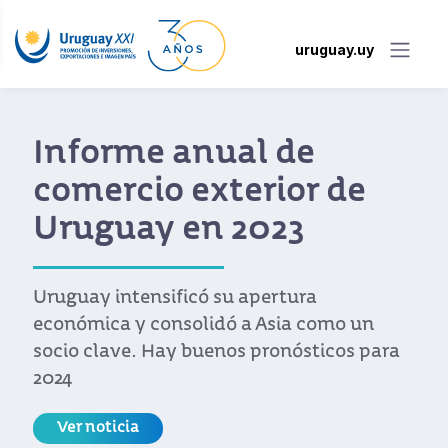
uruguay.uy
Uruguay marca la
diferencia en la
Exposición
Internacional de
Importaciones de
China (CIIE)
Uruguay cerró su participación luego de
una extensa agenda de trabajo liderada