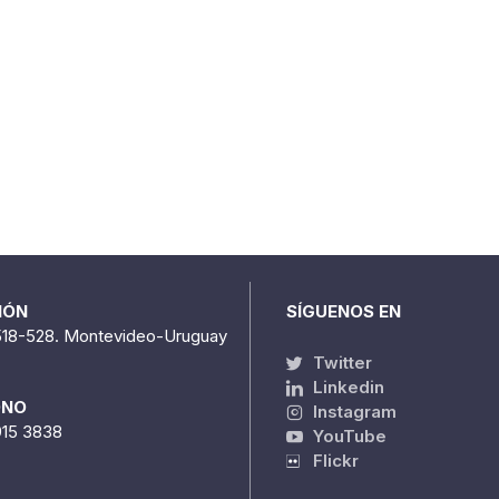
IÓN
SÍGUENOS EN
518-528. Montevideo-Uruguay
Twitter
Linkedin
ONO
Instagram
915 3838
YouTube
Flickr