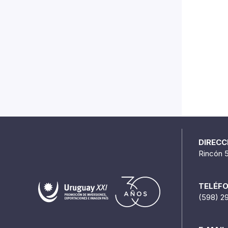
DIRECC
Rincón 
TELÉF
(598) 2