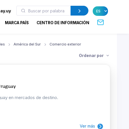
ay.uy
MARCA PAÍS
CENTRO DE INFORMACIÓN
les
América del Sur
Comercio exterior
Ordenar por
Uruguay
guay en mercados de destino.
Ver más