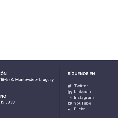
IÓN
SÍGUENOS EN
518-528. Montevideo-Uruguay
Twitter
Linkedin
ONO
Instagram
915 3838
YouTube
Flickr