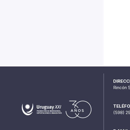
DIRECC
Rincón 
TELÉF
(598) 2