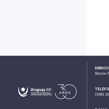
DIRECC
Rincón 
TELÉF
(598) 2