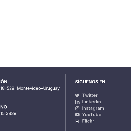
IÓN
SÍGUENOS EN
518-528. Montevideo-Uruguay
Twitter
Linkedin
ONO
Instagram
915 3838
YouTube
Flickr