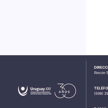
DIRECC
Rincón 
TELÉF
(598) 2