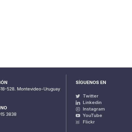
IÓN
SÍGUENOS EN
518-528. Montevideo-Uruguay
Twitter
Linkedin
ONO
Instagram
915 3838
YouTube
Flickr