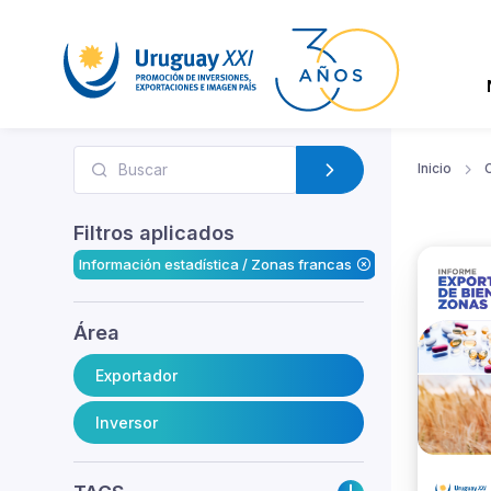
Inicio
Filtros aplicados
Información estadística / Zonas francas
Área
Exportador
Inversor