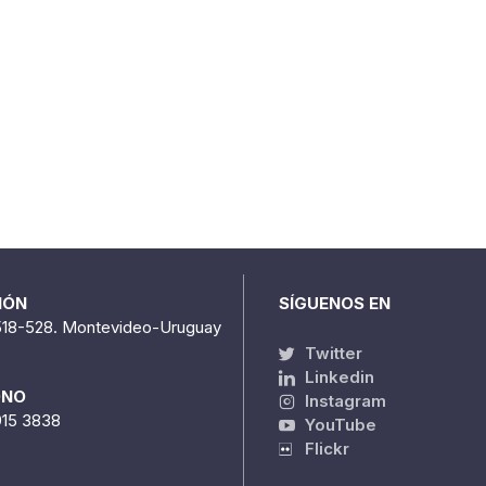
IÓN
SÍGUENOS EN
518-528. Montevideo-Uruguay
Twitter
Linkedin
ONO
Instagram
915 3838
YouTube
Flickr