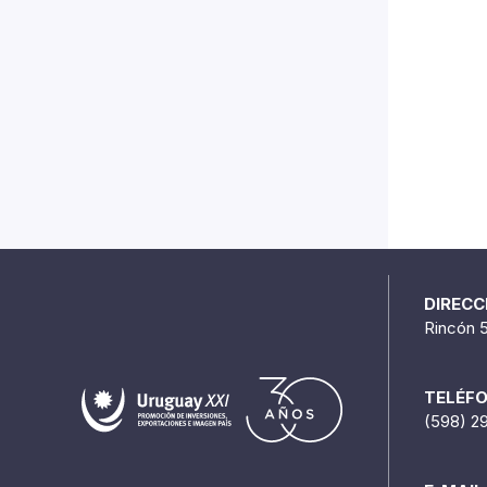
DIRECC
Rincón 
TELÉF
(598) 2