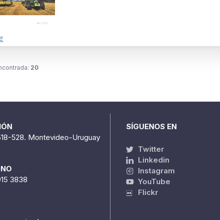
ncontrada:
20
IÓN
SÍGUENOS EN
518-528. Montevideo-Uruguay
Twitter
Linkedin
ONO
Instagram
915 3838
YouTube
Flickr