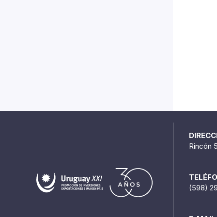
DIRECC
Rincón 
TELÉF
(598) 2