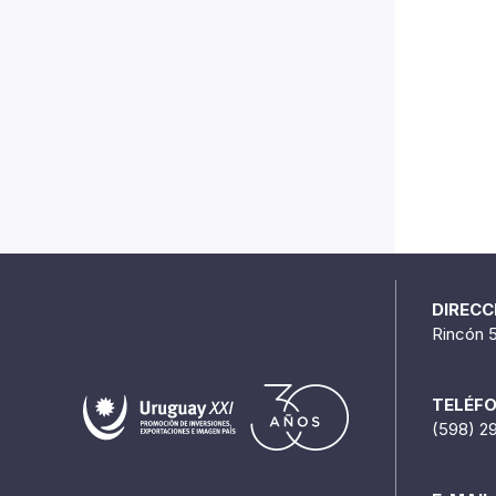
DIRECC
Rincón 
TELÉF
(598) 2