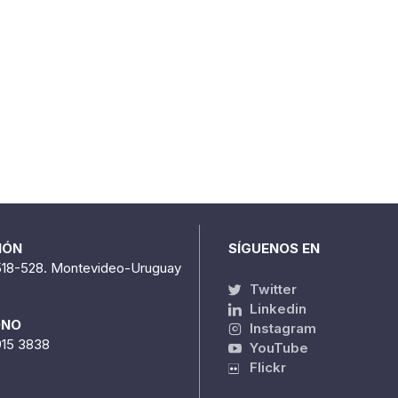
IÓN
SÍGUENOS EN
518-528. Montevideo-Uruguay
Twitter
Linkedin
ONO
Instagram
915 3838
YouTube
Flickr