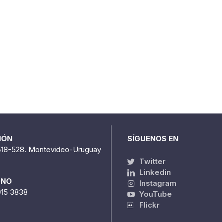
IÓN
SÍGUENOS EN
518-528. Montevideo-Uruguay
Twitter
Linkedin
ONO
Instagram
915 3838
YouTube
Flickr