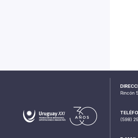
DIRECC
Rincón 
TELÉF
(598) 2