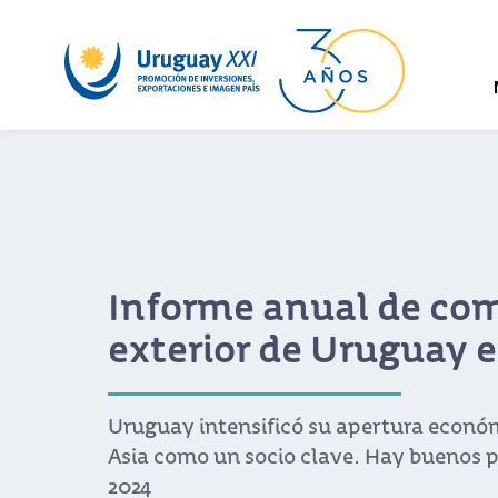
Delegación oficial c
agenda en Expo Duba
Encabezada por el presidente uruguayo 
misión llevó adelante múltiples activi
establecer lazos comerciales con la reg