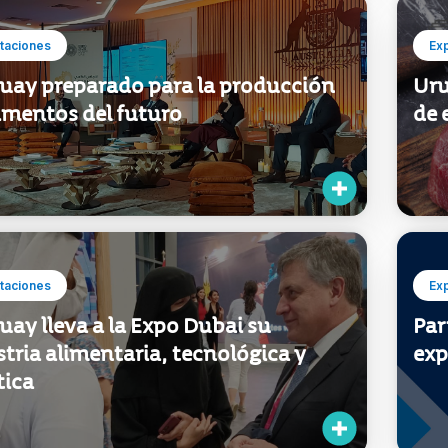
taciones
Ex
uay preparado para la producción
Uru
imentos del futuro
de 
taciones
Ex
ay lleva a la Expo Dubai su
Par
tria alimentaria, tecnológica y
exp
tica