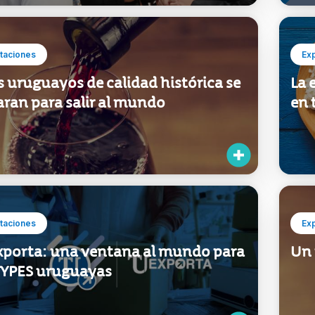
taciones
Ex
 uruguayos de calidad histórica se
La 
aran para salir al mundo
en 
taciones
Ex
xporta: una ventana al mundo para
Un 
MYPES uruguayas