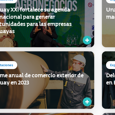
uay XXI fortalece su agenda
Uru
nacional para generar
maq
tunidades para las empresas
uayas
taciones
Ex
me anual de comercio exterior de
Del
uay en 2023
en 