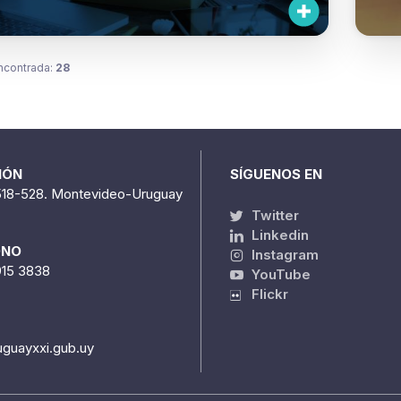
ncontrada:
28
IÓN
SÍGUENOS EN
518-528. Montevideo-Uruguay
Twitter
Linkedin
ONO
Instagram
915 3838
YouTube
Flickr
uguayxxi.gub.uy