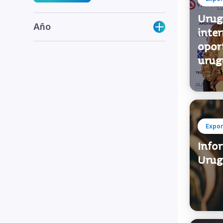
Urug
Año
inter
opor
urug
Expor
Infor
Urug