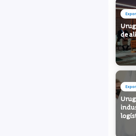
Expor
Urug
de al
Expor
Urugu
indus
logís