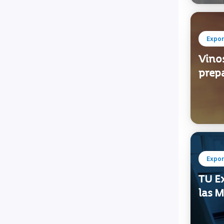
Expor
Vinos
prep
Expor
TU E
las 