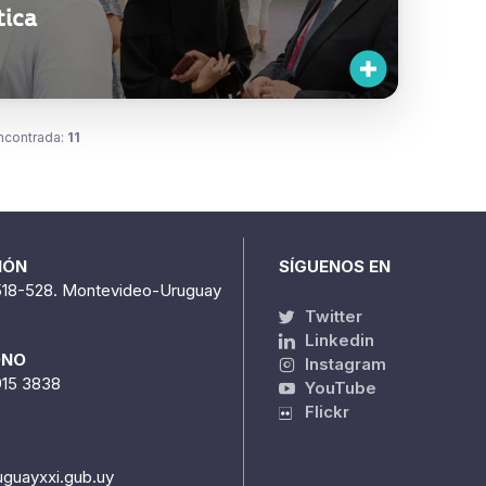
tica
ncontrada:
11
IÓN
SÍGUENOS EN
518-528. Montevideo-Uruguay
Twitter
Linkedin
ONO
Instagram
915 3838
YouTube
Flickr
uguayxxi.gub.uy