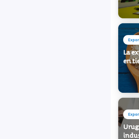
Expor
La e
en t
Expor
Urugu
indus