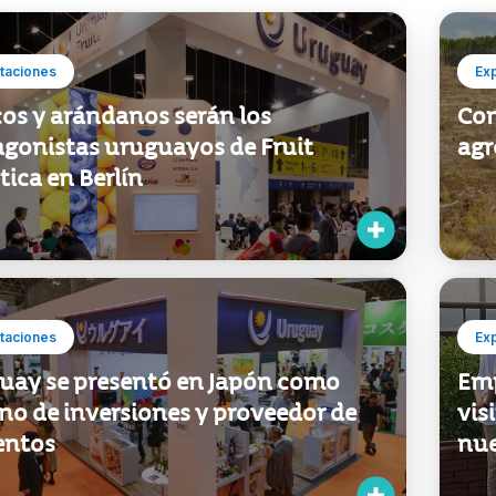
taciones
Ex
cos y arándanos serán los
Com
agonistas uruguayos de Fruit
agr
tica en Berlín
taciones
Ex
uay se presentó en Japón como
Emp
no de inversiones y proveedor de
vis
entos
nue