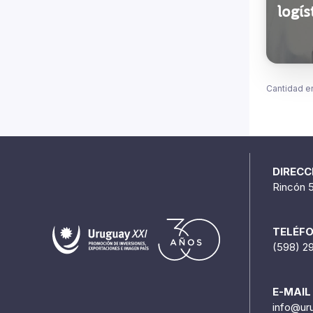
logís
Cantidad e
DIRECC
Rincón 
TELÉF
(598) 2
E-MAIL
info@ur