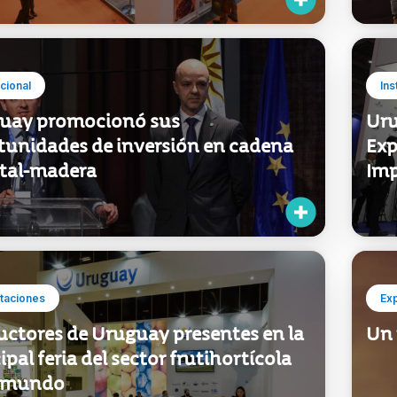
ucional
Ins
uay promocionó sus
Uru
tunidades de inversión en cadena
Exp
stal-madera
Imp
taciones
Ex
uctores de Uruguay presentes en la
Un 
ipal feria del sector frutihortícola
l mundo