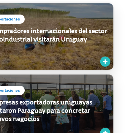
portaciones
pradores internacionales del sector
oindustrial visitarán Uruguay
portaciones
resas exportadoras uruguayas
itaron Paraguay para concretar
vos negocios