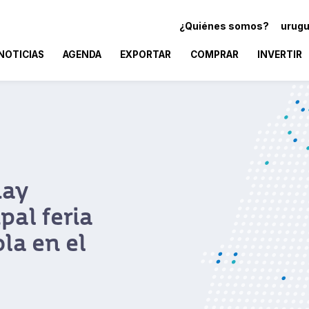
¿Quiénes somos?
urugu
NOTICIAS
AGENDA
EXPORTAR
COMPRAR
INVERTIR
Uruguay marca 
la Exposición I
Importaciones d
Uruguay cerró su participac