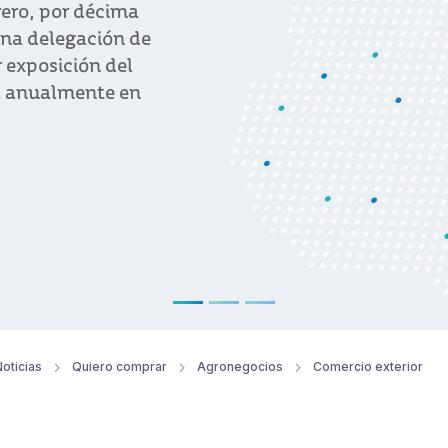
agenda de trabajo liderada p
director ejecutivo de Urugu
Ver noticia
oticias
Quiero comprar
Agronegocios
Comercio exterior