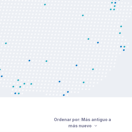
or el ministro Enzo Benech y el
ay XXI, Antonio Carámbula.
Ordenar por: Más antiguo a
más nuevo