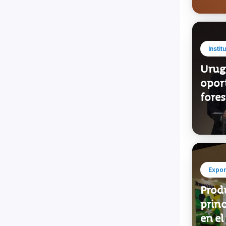
Instit
Urug
opor
fore
Expor
Prod
princ
en e