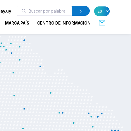
ay.uy
MARCA PAÍS
CENTRO DE INFORMACIÓN
la diferencia en
nternacional de
e China (CIIE)
ión luego de una extensa