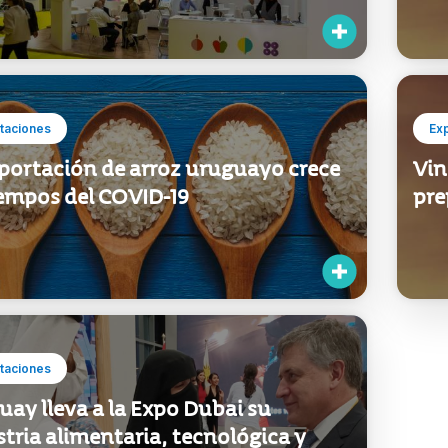
taciones
Ex
xportación de arroz uruguayo crece
Vin
iempos del COVID-19
pre
taciones
ay lleva a la Expo Dubai su
tria alimentaria, tecnológica y