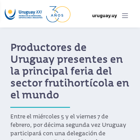
uruguay.uy
Uruguay marca l
es en
diferencia en la
 del
Exposición
cola en
Internacional de
Importaciones d
China (CIIE)
 7 de
vez Uruguay
Uruguay cerró su participación
n de
una extensa agenda de trabajo