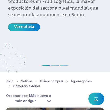
 la mayor
por el ministro Enzo Benech y e
mundial que
ejecutivo de Uruguay XXI, Ant
rlín.
Carámbula.
Ver noticia
Inicio
Noticias
Quiero comprar
Agronegocios
Comercio exterior
Ordenar por: Más nuevo a
más antiguo