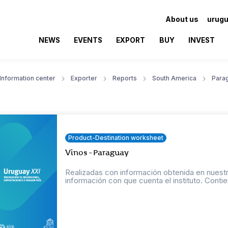
About us
urugu
NEWS
EVENTS
EXPORT
BUY
INVEST
Information center
Exporter
Reports
South America
Para
Product-Destination worksheet
Vinos - Paraguay
Realizadas con información obtenida en nuestr
información con que cuenta el instituto. Contien