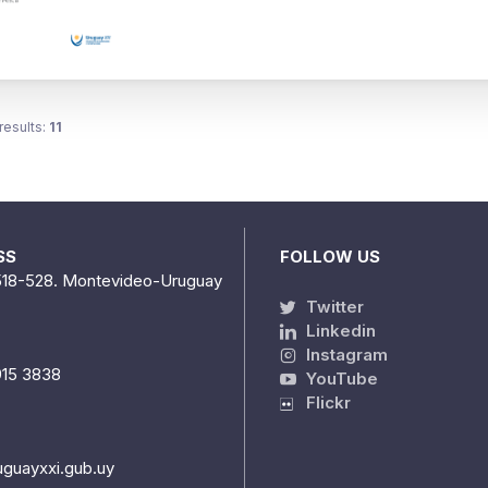
results:
11
SS
FOLLOW US
518-528. Montevideo-Uruguay
Twitter
Linkedin
Instagram
915 3838
YouTube
Flickr
uguayxxi.gub.uy