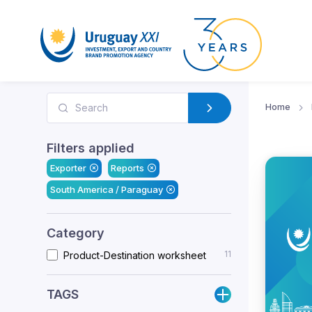
Home
Filters applied
Exporter
Reports
South America / Paraguay
Category
11
Product-Destination worksheet
TAGS