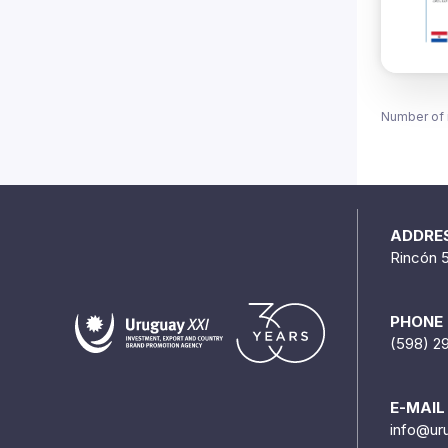
Number of 
ADDRE
Rincón 
PHONE
(598) 2
E-MAIL
info@ur