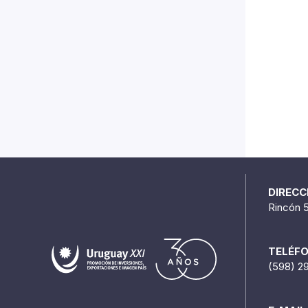
DIRECC
Rincón 
TELÉF
(598) 2