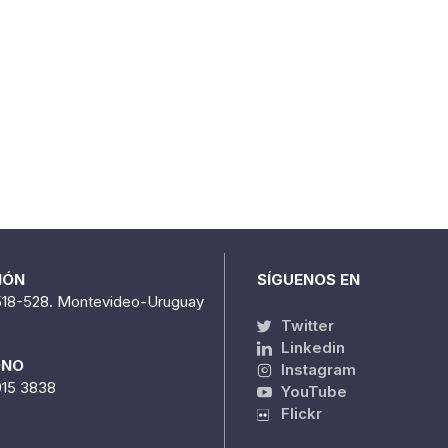
IÓN
SÍGUENOS EN
518-528. Montevideo-Uruguay
Twitter
Linkedin
ONO
Instagram
915 3838
YouTube
Flickr