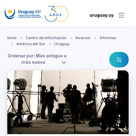
uruguay.uy
Inicio
Centro de información
Inversor
Informes
América del Sur
Uruguay
Ordenar por: Más antiguo a
más nuevo