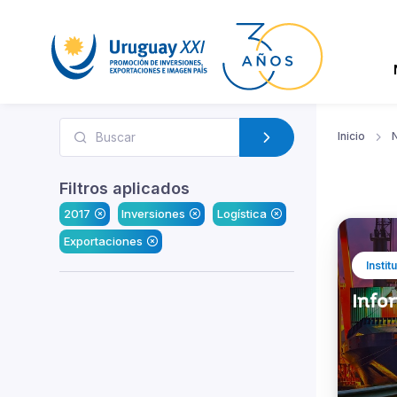
Inicio
N
Filtros aplicados
2017
Inversiones
Logística
Exportaciones
Instit
Infor