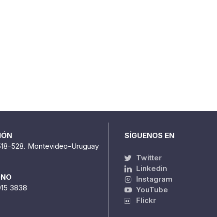
IÓN
SÍGUENOS EN
518-528. Montevideo-Uruguay
Twitter
Linkedin
ONO
Instagram
915 3838
YouTube
Flickr