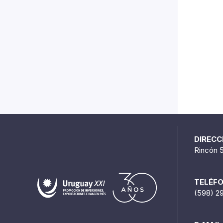
DIRECC
Rincón 
TELÉF
(598) 2