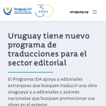
uruguay.uy
Cítricos y arándanos
serán los
protagonistas
uruguayos de Fruit
Logistica en Berlín
Uruguay XXI vuelve junto a productores
locales a la principal feria de frutas del
mundo.