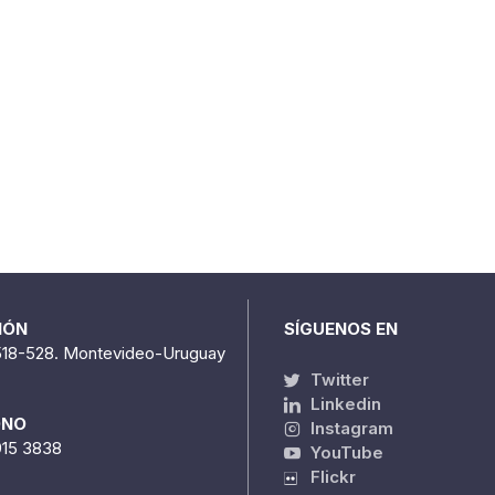
IÓN
SÍGUENOS EN
518-528. Montevideo-Uruguay
Twitter
Linkedin
ONO
Instagram
915 3838
YouTube
Flickr