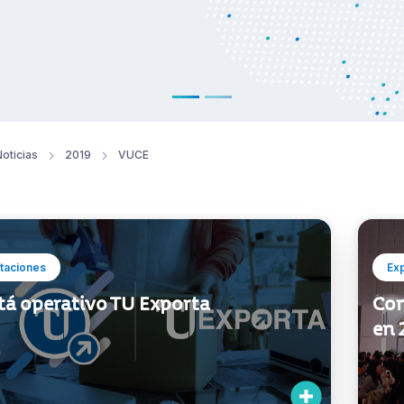
oticias
2019
VUCE
taciones
Ex
tá operativo TU Exporta
Con
en 