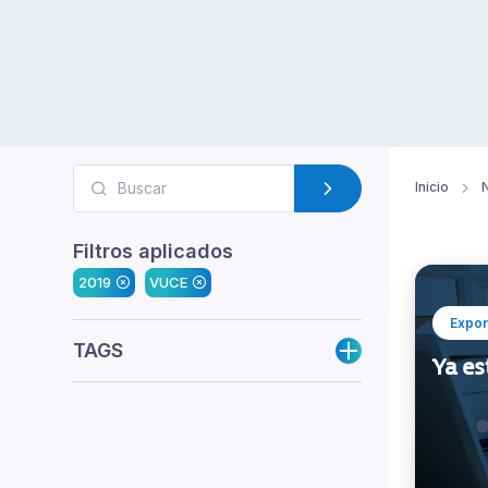
Inicio
N
Filtros aplicados
2019
VUCE
Expor
TAGS
Ya es