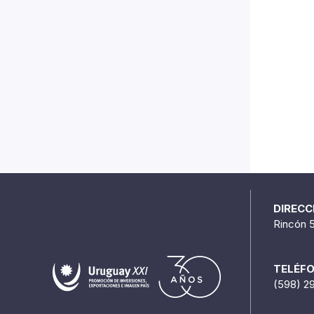
DIRECC
Rincón 
TELÉF
(598) 2