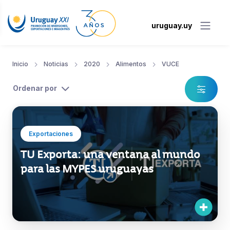
uruguay.uy
Inicio
Noticias
2020
Alimentos
VUCE
Ordenar por
Exportaciones
TU Exporta: una ventana al mundo
para las MYPES uruguayas