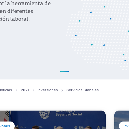
or la herramienta de
en diferentes
ión laboral.
oticias
2021
Inversiones
Servicios Globales
siones
Inv