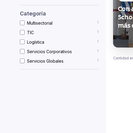
Con 
Categoría
Scho
1
Multisectorial
más 
1
TIC
1
Logística
1
Servicios Corporativos
Cantidad e
1
Servicios Globales