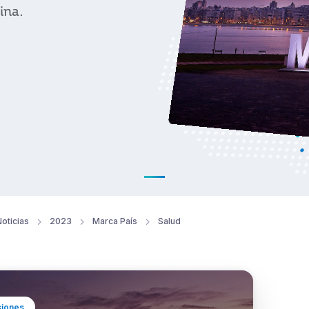
tina.
oticias
2023
Marca País
Salud
siones