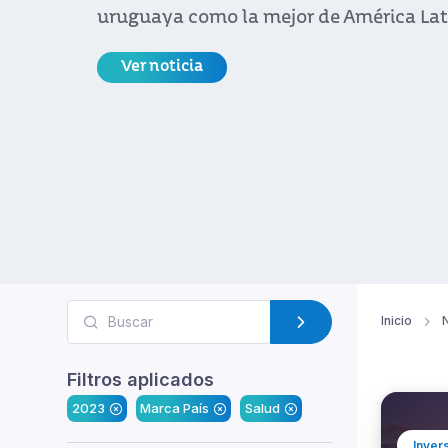
uruguaya como la mejor de América La
Ver noticia
Inicio
N
Filtros aplicados
2023
Marca País
Salud
Inver