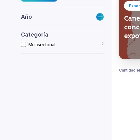
Expor
Año
Cane
conce
Categoría
expo
2
Multisectorial
Cantidad e