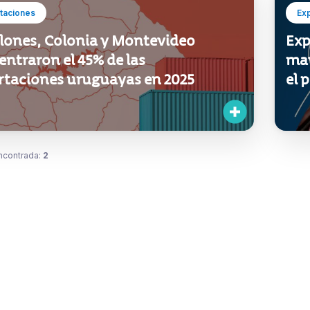
taciones
Ex
lones, Colonia y Montevideo
Exp
ntraron el 45% de las
may
rtaciones uruguayas en 2025
el 
ncontrada:
2