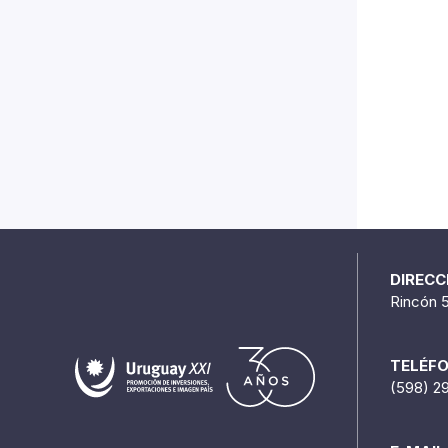
DIRECC
Rincón 
TELÉF
(598) 2