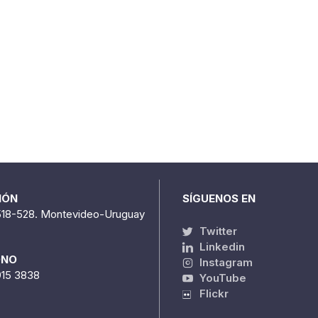
IÓN
SÍGUENOS EN
518-528. Montevideo-Uruguay
Twitter
Linkedin
ONO
Instagram
915 3838
YouTube
Flickr