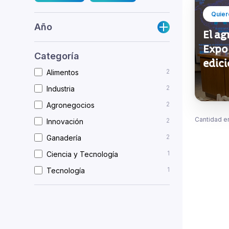
Quier
Año
El ag
Expo 
Categoría
edic
2
Alimentos
2
Industria
2
Agronegocios
Cantidad e
2
Innovación
2
Ganadería
1
Ciencia y Tecnología
1
Tecnología