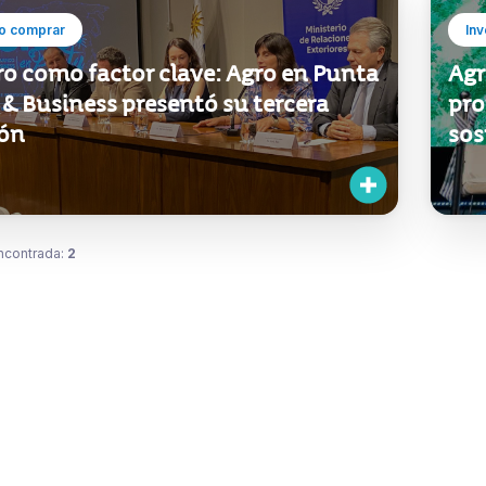
o comprar
Inv
ro como factor clave: Agro en Punta
Agr
& Business presentó su tercera
pro
ión
sos
ncontrada:
2