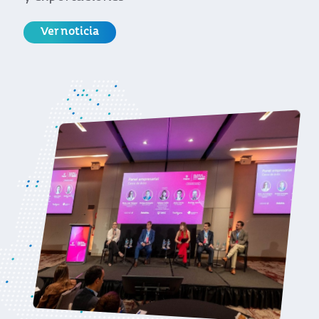
feria Intermodal, el mayor evento del
continente para los sectores de logística,
transporte de cargas y comercio exterior.
La actividad se realizó del 13 al 15 de abril
en San Pablo, Brasil.
Ver noticia
Inicio
Noticias
Servicios compartidos
Ordenar por