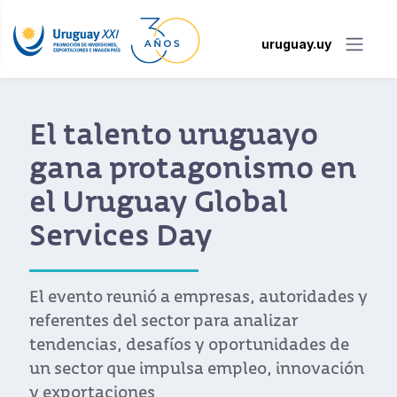
uruguay.uy
Uruguay XXI presente
en Intermodal, el
mayor evento de
logística del
continente
Uruguay XXI acompañó al Instituto
Nacional de Logística (INALOG), gremiales
sectoriales y 30 empresas uruguayas en la