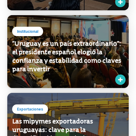
Marca País
Delegación valoró positivamente la
presencia uruguaya en la Expo
Osaka y anunció nueva misión
oficial
Institucional
“Uruguay es un país extraordinario”:
el presidente español elogió la
confianza y estabilidad como claves
para invertir