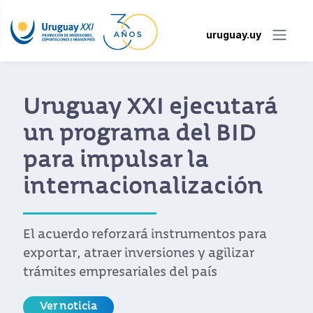
uruguay.uy
“Uruguay es un país
extraordinario”: el
presidente español
elogió la confianza y
estabilidad como
claves para invertir
El presidente de España Pedro Sánchez
destacó el potencial de Uruguay como