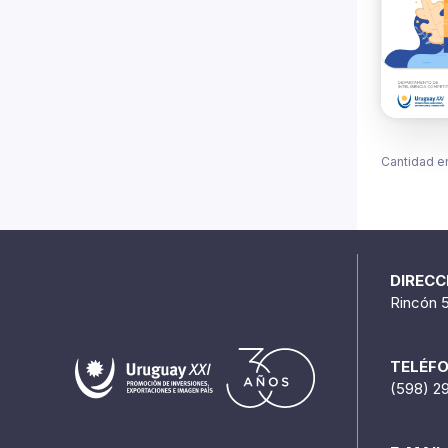
Cantidad e
DIRECC
Rincón 
TELÉF
(598) 2