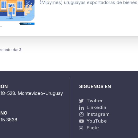
(Mipymes) uruguayas exportadoras de bienes. E
ncontrada:
3
IÓN
SÍGUENOS EN
518-528. Montevideo-Uruguay
Twitter
Linkedin
ONO
Instagram
915 3838
YouTube
Flickr