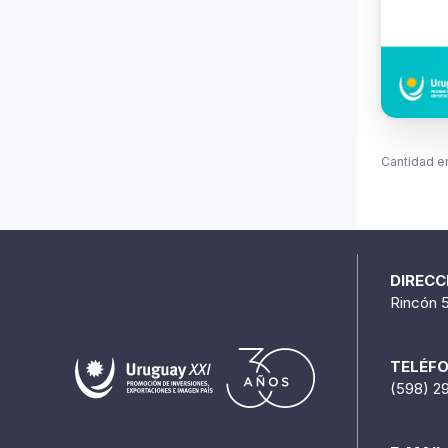
Cantidad e
DIRECC
Rincón 
TELÉF
(598) 2