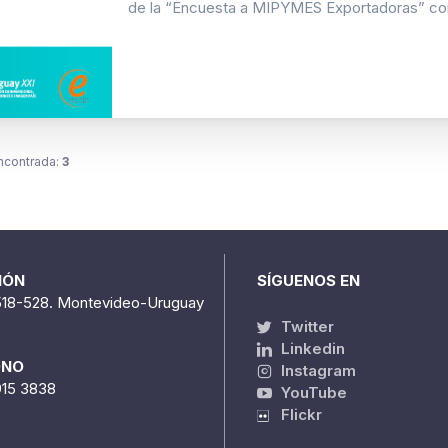
de la “Encuesta a MIPYMES Exportadoras” con 
ncontrada:
3
IÓN
SÍGUENOS EN
518-528. Montevideo-Uruguay
Twitter
Linkedin
ONO
Instagram
915 3838
YouTube
Flickr