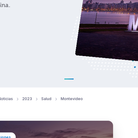
tina.
oticias
2023
Salud
Montevideo
siones