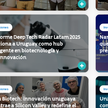
siones
Inv
nforme Deep Tech Radar Latam 2025
Nan
ciona a Uruguay como hub
que
gente en biotecnología y
pre
innovación
siones
Inv
 Biotech: innovación uruguaya
Uru
trae a Silicon Valley y redefine el
com
o de la salud mental
Lat