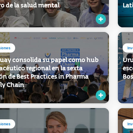
siones
Inv
uay consolida su papel como hub
Uru
céutico regional en la sexta
esc
ón de Best Practices in Pharma
Bo
ly Chain
siones
Inv
guay tiene un gran potencial para
Log