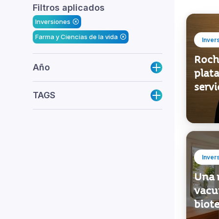
Inversiones
Farma y Ciencias de la vida
Inver
Roch
Año
plat
serv
TAGS
Inver
Una 
vacu
biot