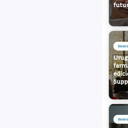
Inver
Urug
farma
edici
Supp
Inver
“Uru