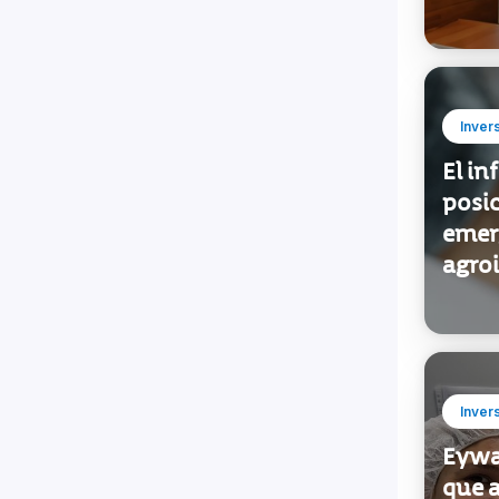
Inver
El i
posi
emer
agro
Inver
Eywa
que a
futur