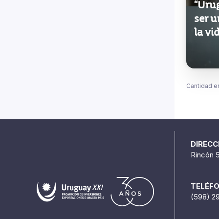
ser u
la vi
Cantidad e
DIRECC
Rincón 
TELÉF
(598) 2