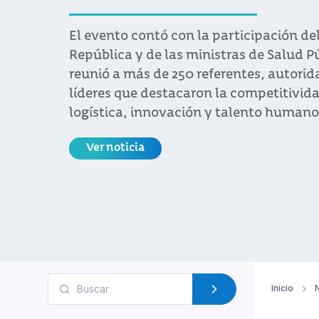
La gerenta general de Roche para Urugu
Paraguay, la francesa Nathalie Leclerc,
y destacó la combinación única de estab
apertura que ofrece Uruguay para quien
e innovar en el sector de las ciencias de
Ver noticia
Inicio
N
Filtros aplicados