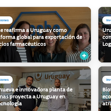
siones
Inv
e reafirma a Uruguay como
Uru
aforma global para exportación de
com
icios farmacéuticos
Log
siones
Inv
nueva e innovadora planta de
Bio
nas proyecta a Uruguay en
eco
ecnología
atr