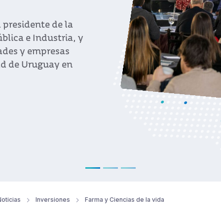
ay, Bolivia y
 culminó su gestión
ilidad, talento y
es buscan invertir
 la vida
oticias
Inversiones
Farma y Ciencias de la vida