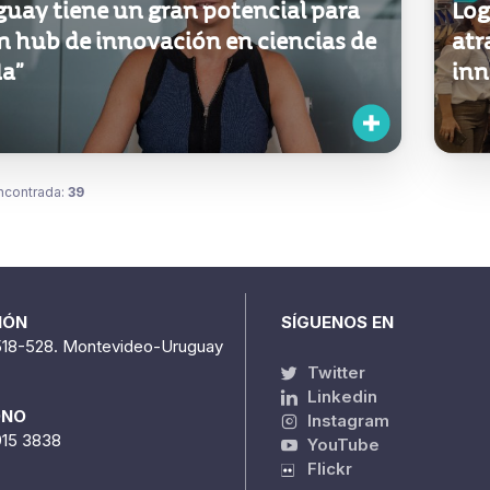
n hub de innovación en ciencias de
atr
da”
in
ncontrada:
39
IÓN
SÍGUENOS EN
518-528. Montevideo-Uruguay
Twitter
Linkedin
ONO
Instagram
915 3838
YouTube
Flickr