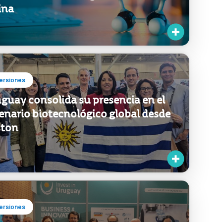
ersiones
guay consolida su presencia en el
enario biotecnológico global desde
ston
ersiones
ipharma 2025: Uruguay reafirma su