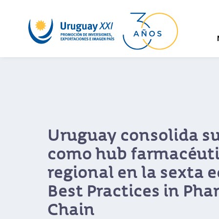
“Uruguay tiene un gr
potencial para ser un
innovación en ciencia
vida”