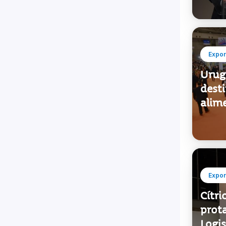
Expor
Urug
desti
alim
Expor
Cítri
prot
Logis