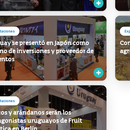
taciones
Ex
uay se presentó en Japón como
Com
no de inversiones y proveedor de
agr
entos
taciones
cos y arándanos serán los
agonistas uruguayos de Fruit
tica en Berlín