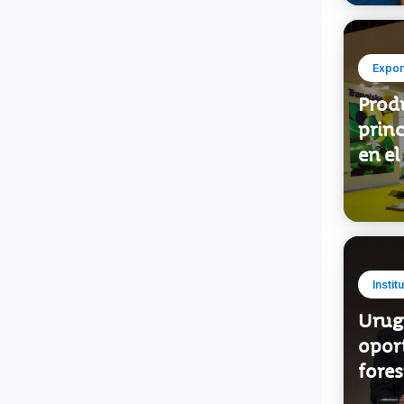
Expor
Prod
princ
en e
Instit
Urug
opor
fore