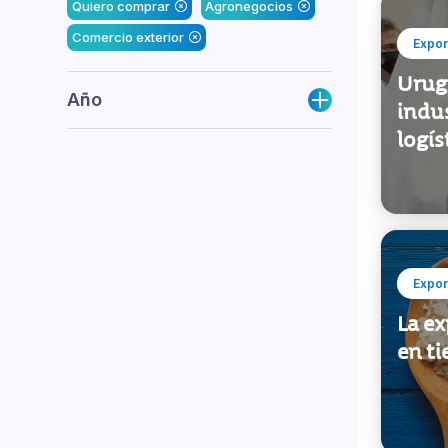
Quiero comprar
Agronegocios
Comercio exterior
Expor
Urugu
Año
indus
logís
Expor
La e
en t