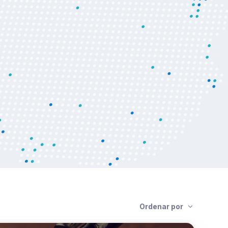
or el ministro Enzo Benech y el
ay XXI, Antonio Carámbula.
Ordenar por