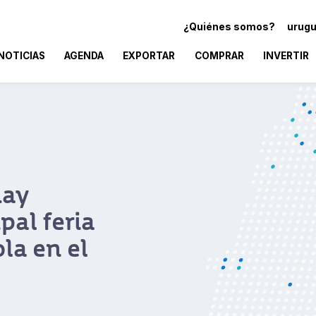
¿Quiénes somos?
urugu
NOTICIAS
AGENDA
EXPORTAR
COMPRAR
INVERTIR
Uruguay marca 
la Exposición I
Importaciones d
Uruguay cerró su participac