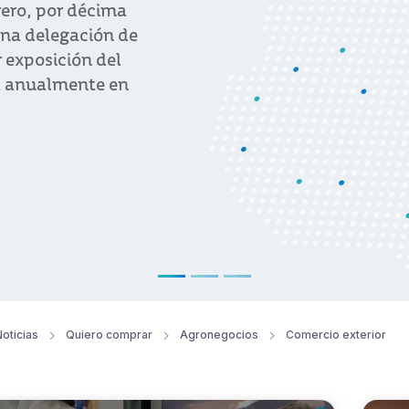
agenda de trabajo liderada p
director ejecutivo de Urugu
Ver noticia
oticias
Quiero comprar
Agronegocios
Comercio exterior