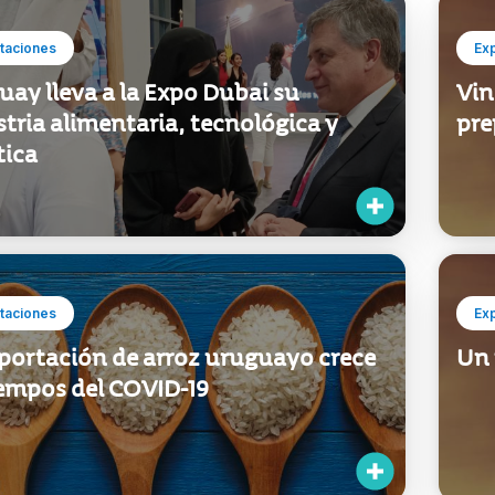
taciones
Ex
ay lleva a la Expo Dubai su
Vin
tria alimentaria, tecnológica y
pre
tica
taciones
Ex
xportación de arroz uruguayo crece
Un 
iempos del COVID-19