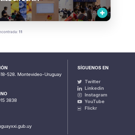
ncontrada:
11
IÓN
SÍGUENOS EN
518-528. Montevideo-Uruguay
Twitter
Linkedin
ONO
Instagram
915 3838
YouTube
Flickr
uguayxxi.gub.uy