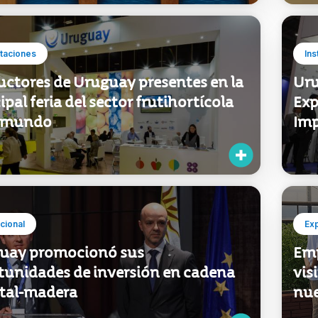
taciones
Ins
uctores de Uruguay presentes en la
Uru
ipal feria del sector frutihortícola
Exp
l mundo
Imp
ucional
Ex
uay promocionó sus
Emp
tunidades de inversión en cadena
vis
stal-madera
nue