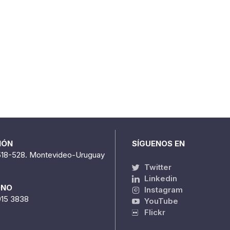
IÓN
SÍGUENOS EN
518-528. Montevideo-Uruguay
Twitter
Linkedin
ONO
Instagram
915 3838
YouTube
Flickr