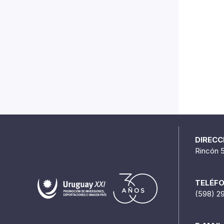
DIRECC
Rincón 
TELÉF
(598) 2