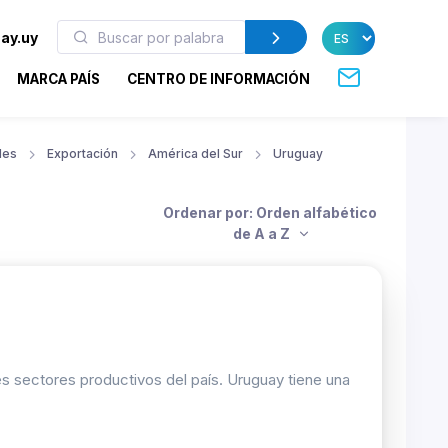
ay.uy
MARCA PAÍS
CENTRO DE INFORMACIÓN
les
Exportación
América del Sur
Uruguay
Ordenar por: Orden alfabético
de A a Z
les sectores productivos del país. Uruguay tiene una